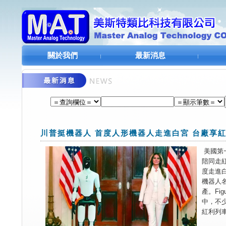
關於我們
最新消息
川普挺機器人 首度人形機器人走進白宮 台廠享
美國第
陪同走
度走進
機器人
產。
Fig
中，不
紅利列