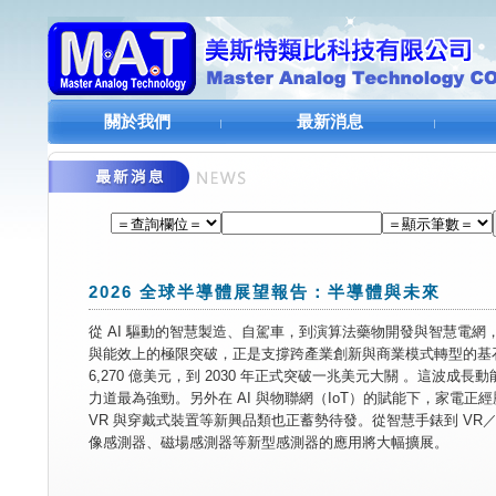
關於我們
最新消息
2026 全球半導體展望報告：半導體與未來
從 AI
驅動的智慧製造、自駕車，到演算法藥物開發與智慧電網
與能效上的極限突破，正是支撐跨產業創新與商業模式轉型的基
6,270
億美元，到
2030
年正式突破一兆美元大關
。這波成長動
力道最為強勁。另外在
AI
與物聯網（
IoT
）的賦能下，家電正經
VR
與穿戴式裝置等新興品類也正蓄勢待發。從智慧手錶到
VR
像感測器、磁場感測器等新型感測器的應用將大幅擴展。